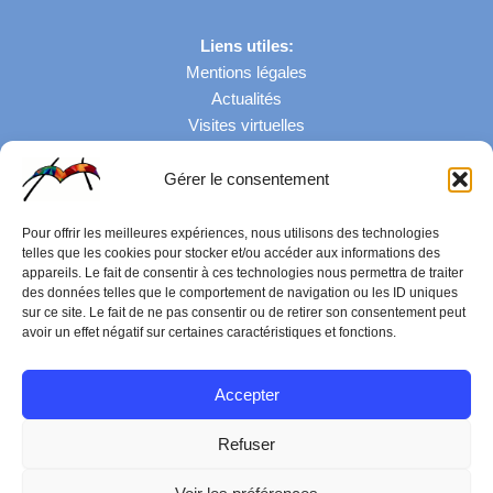
Liens utiles:
Mentions légales
Actualités
Visites virtuelles
Gérer le consentement
Nombre de visites: 43044
Pour offrir les meilleures expériences, nous utilisons des technologies
telles que les cookies pour stocker et/ou accéder aux informations des
appareils. Le fait de consentir à ces technologies nous permettra de traiter
des données telles que le comportement de navigation ou les ID uniques
sur ce site. Le fait de ne pas consentir ou de retirer son consentement peut
avoir un effet négatif sur certaines caractéristiques et fonctions.
Accepter
Refuser
© 2026 Lycée Jean-Auguste Margueritte | Tous droits réservés |