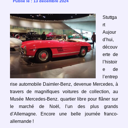
Publié le : 13 décembre 2024
Stuttga
rt
Aujour
d’hui,
découv
erte de
l’histoir
e de
l’entrep
rise automobile Daimler-Benz, devenue Mercedes, à
travers de magnifiques voitures de collection, au
Musée Mercedes-Benz. quartier libre pour flâner sur
le marché de Noël, l’un des plus grands
d’Allemagne. Encore une belle journée franco-
allemande !