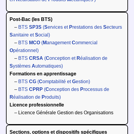
Post-Bac (les BTS)
–
BTS
SP3S
(
S
ervices et
P
restations des
S
ecteurs
S
anitaire et
S
ocial)
–
BTS
MCO
(
M
anagement
C
ommercial
O
pérationnel)
–
BTS
CRSA
(
C
onception et
R
éalisation de
S
ystèmes
A
utomatiques)
Formations en apprentissage
–
BTS
CG
(
C
omptabilité et
G
estion)
–
BTS
CPRP
(
C
onception des
P
rocessus de
R
éalisation de
P
roduits)
Licence professionnelle
– Licence Générale Gestion des Organisations
Sections, options et dispositifs spécifiques