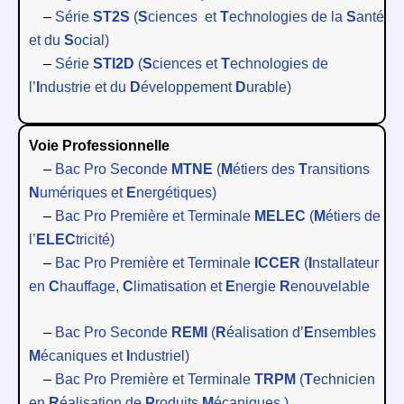
–
Série
ST2S
(
S
ciences et
T
echnologies de la
S
anté
et du
S
ocial)
–
Série
STI2D
(
S
ciences et
T
echnologies de
l’
I
ndustrie et du
D
éveloppement
D
urable)
Voie Professionnelle
–
Bac Pro Seconde
MTNE
(
M
étiers des
T
ransitions
N
umériques et
E
nergétiques)
–
Bac Pro Première et Terminale
MELEC
(
M
étiers de
l’
ELEC
tricité)
–
Bac Pro Première et Terminale
ICCER
(
I
nstallateur
en
C
hauffage,
C
limatisation et
E
nergie
R
enouvelable
–
Bac Pro Seconde
REMI
(
R
éalisation d’
E
nsembles
M
écaniques et
I
ndustriel)
–
Bac Pro Première et Terminale
TRPM
(
T
echnicien
en
R
éalisation de
P
roduits
M
écaniques )