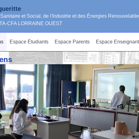
ueritte
 Sanitaire et Social, de l'Industrie et des Énergies Renouvelabl
GRETA-CFA LORRAINE OUEST
ns
Espace Étudiants
Espace Parents
Espace Enseignant
éens