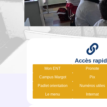
Accès rapi
Mon ENT
Pronote
Campus Margot
Pix
Padlet orientation
Numéros utiles
Le menu
Internat