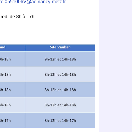
ire.0551006V@ac-nancy-
metz.fr
dredi de 8h à 17h