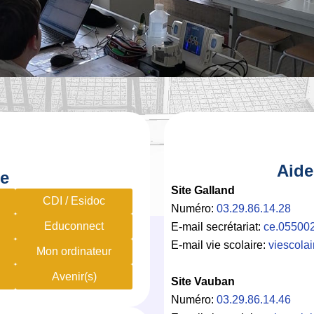
Aide
de
Site Galland
CDI / Esidoc
Numéro:
03.29.86.14.28
Educonnect
E-mail secrétariat:
ce.05500
E-mail vie scolaire:
viescola
Mon ordinateur
Avenir(s)
Site Vauban
Numéro:
03.29.86.14.46