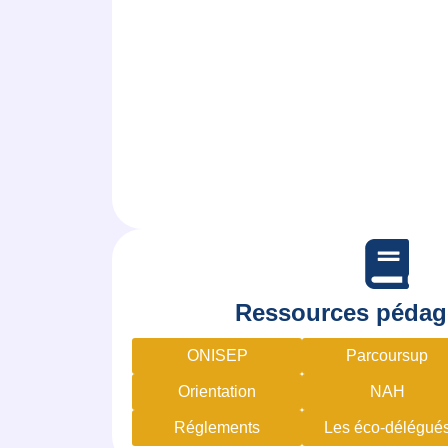
Ressources pédag
ONISEP
Parcoursup
Orientation
NAH
Réglements
Les éco-délégué