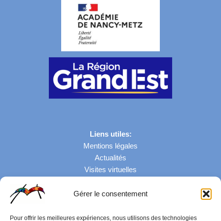
Liens utiles:
Mentions légales
Actualités
Visites virtuelles
Gérer le consentement
Nombre de visites: 43082
Pour offrir les meilleures expériences, nous utilisons des technologies