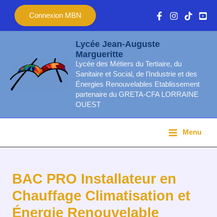
Aller
Main
Connexion MBN
au
Menu
contenu
Lycée Jean-Auguste
Margueritte
Lycée des Métiers du Tertiaire, du
Sanitaire et Social, de l'Industrie et des
Énergies Renouvelables Etablissement
partenaire du GRETA-CFA LORRAINE
OUEST
Menu
BAC PRO Installateur en
Chauffage Climatisation et
Énergie Renouvelable