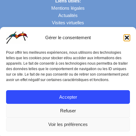
Liens utiles:
Mentions légales
Actualités
Visites virtuelles
Gérer le consentement
Nombre de visites: 43057
Pour offrir les meilleures expériences, nous utilisons des technologies
telles que les cookies pour stocker et/ou accéder aux informations des
appareils. Le fait de consentir à ces technologies nous permettra de traiter
des données telles que le comportement de navigation ou les ID uniques
sur ce site. Le fait de ne pas consentir ou de retirer son consentement peut
avoir un effet négatif sur certaines caractéristiques et fonctions.
Accepter
Refuser
© 2026 Lycée Jean-Auguste Margueritte | Tous droits réservés |
Voir les préférences
Créé avec
Thème WordPress Astra