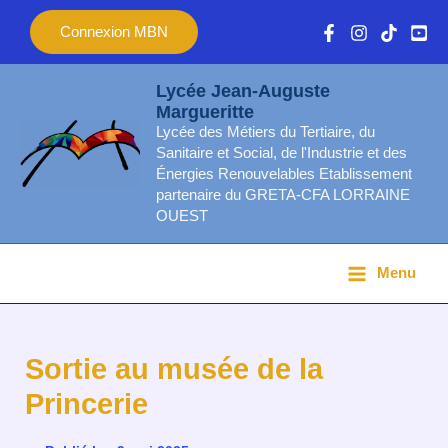
Aller
Main
Connexion MBN
au
Menu
contenu
Lycée Jean-Auguste
Margueritte
Lycée des Métiers du Tertiaire, du
Sanitaire et Social, de l'Industrie et des
Énergies Renouvelables Etablissement
partenaire du GRETA-CFA LORRAINE
OUEST
Menu
Sortie au musée de la
Princerie