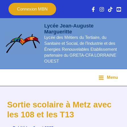
Aller
Main
Connexion MBN
au
Menu
contenu
Lycée Jean-Auguste
Margueritte
Lycée des Métiers du Tertiaire, du
Sanitaire et Social, de l'Industrie et des
Énergies Renouvelables Etablissement
partenaire du GRETA-CFA LORRAINE
OUEST
Menu
Sortie scolaire à Metz avec
les 108 et les T13