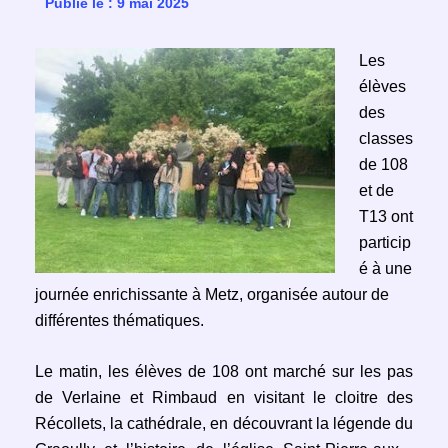
Publié le : 9 mai 2025
Les
élèves
des
classes
de 108
et de
T13 ont
particip
é à une
journée enrichissante à Metz, organisée autour de
différentes thématiques.
Le matin, les élèves de 108 ont marché sur les pas
de Verlaine et Rimbaud en visitant le cloitre des
Récollets, la cathédrale, en découvrant la légende du