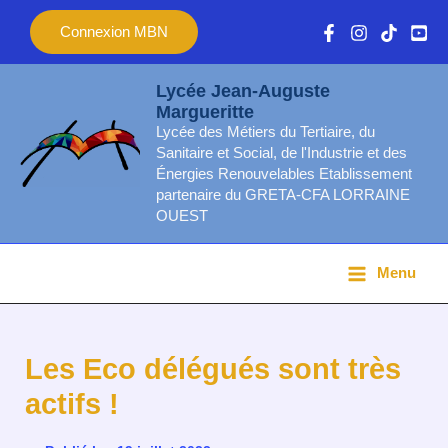
Aller
Main
Connexion MBN
au
Menu
contenu
Lycée Jean-Auguste
Margueritte
Lycée des Métiers du Tertiaire, du
Sanitaire et Social, de l'Industrie et des
Énergies Renouvelables Etablissement
partenaire du GRETA-CFA LORRAINE
OUEST
Menu
Les Eco délégués sont très
actifs !