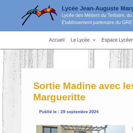
Aller
Lycée Jean-Auguste Marg
au
Lycée des Métiers du Tertiaire, du
contenu
Etablissement partenaire du 
Accueil
Le Lycée
Espace Lycée
Sortie Madine avec le
Margueritte
Publié le : 29 septembre 2024