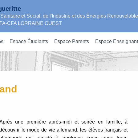
ueritte
 Sanitaire et Social, de l'Industrie et des Énergies Renouvelabl
GRETA-CFA LORRAINE OUEST
ns
Espace Étudiants
Espace Parents
Espace Enseignant
mand
Après une première après-midi et soirée en famille, à
découvrir le mode de vie allemand, les élèves français et
allemands ont assisté à quelques cours avec leurs