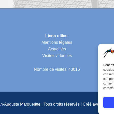
Liens utiles:
Mentions légales
Actualités
Visites virtuelles
Pour of
Nombre de visites: 43016
cookies
consent
comport
consent
caractér
-Auguste Margueritte | Tous droits réservés | Créé avec
Thème