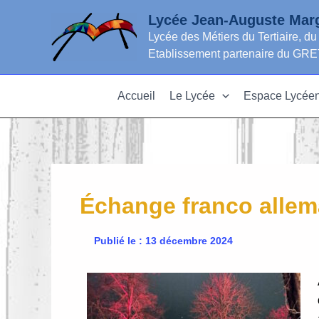
Aller
Lycée Jean-Auguste Marg
au
Lycée des Métiers du Tertiaire, du
contenu
Etablissement partenaire du 
Accueil
Le Lycée
Espace Lycée
Échange franco alle
Publié le : 13 décembre 2024