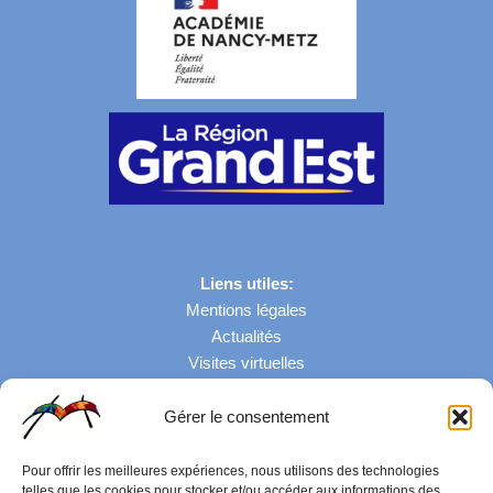
Liens utiles:
Mentions légales
Actualités
Visites virtuelles
Gérer le consentement
Nombre de visites: 43095
Pour offrir les meilleures expériences, nous utilisons des technologies
telles que les cookies pour stocker et/ou accéder aux informations des