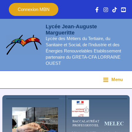
Aller
Main
Connexion MBN
au
Menu
contenu
Lycée Jean-Auguste
Margueritte
Lycée des Métiers du Tertiaire, du
Sanitaire et Social, de l'Industrie et des
Énergies Renouvelables Etablissement
partenaire du GRETA-CFA LORRAINE
OUEST
Menu