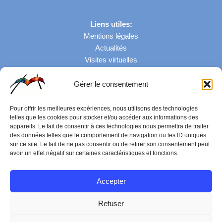
Liens utiles:
Mentions légales
Actualités
Visites virtuelles
Gérer le consentement
Nombre de visites: 43082
Pour offrir les meilleures expériences, nous utilisons des technologies
telles que les cookies pour stocker et/ou accéder aux informations des
appareils. Le fait de consentir à ces technologies nous permettra de traiter
des données telles que le comportement de navigation ou les ID uniques
sur ce site. Le fait de ne pas consentir ou de retirer son consentement peut
avoir un effet négatif sur certaines caractéristiques et fonctions.
Accepter
Refuser
© 2026 Lycée Jean-Auguste Margueritte | Tous droits réservés |