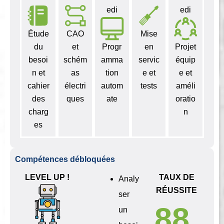
edi
edi
Étude
CAO
Mise
du
et
Progr
en
Projet
besoi
schém
amma
servic
équip
n et
as
tion
e et
e et
cahier
électri
autom
tests
améli
des
ques
ate
oratio
charg
n
es
Compétences débloquées
LEVEL UP !
TAUX DE
Analy
RÉUSSITE
ser
88.
un