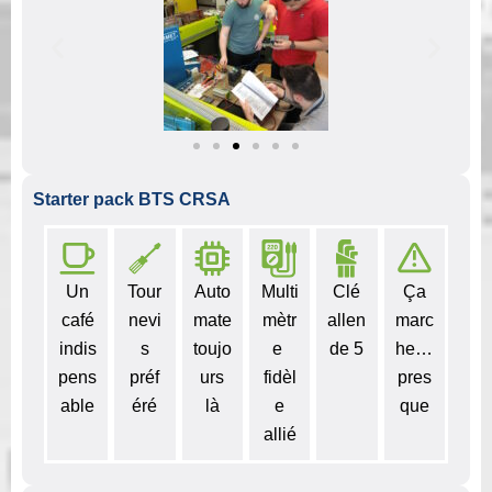
Starter pack BTS CRSA
Un
Tour
Auto
Multi
Clé
Ça
café
nevi
mate
mètr
allen
marc
indis
s
toujo
e
de 5
he…
pens
préf
urs
fidèl
pres
able
éré
là
e
que
allié