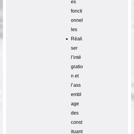
es
foncti
onnel
les
Réali
ser
l’inté
gratio
n et
l’ass
embl
age
des
const
ituant