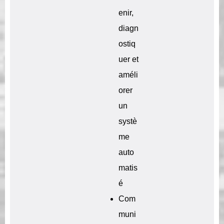
enir,
diagn
ostiq
uer et
améli
orer
un
systè
me
auto
matis
é
Com
muni