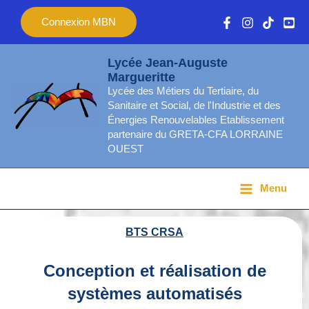
Aller
Main
Connexion MBN
au
Menu
contenu
Lycée Jean-Auguste
Margueritte
Lycée des Métiers du Tertiaire, du
Sanitaire et Social, de l'Industrie et des
Énergies Renouvelables Etablissement
partenaire du GRETA-CFA LORRAINE
OUEST
Menu
BTS CRSA
Conception et réalisation
de
systèmes automatisés