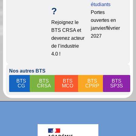
étudiants
?
Portes
ouvertes en
Rejoignez le
janvier/février
BTS CRSA et
2027
devenez acteur
de l’industrie
4.0 !
Nos autres BTS
BTS
BTS
BTS
BTS
BTS
CG
CRSA
MCO
CPRP
SP3S