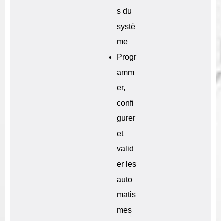
s du
systè
me
Progr
amm
er,
confi
gurer
et
valid
er les
auto
matis
mes