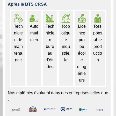
Après le BTS CRSA
Tech
Auto
Tech
Rob
Lice
Res
nicie
mati
nicie
otiqu
nce
pons
n de
cien
n
e
pro
able
main
bure
indu
ou
prod
tena
au
striel
écol
uctio
nce
d’étu
le
e
n
des
d’ing
énie
urs
Nos diplômés évoluent dans des entreprises telles que
: