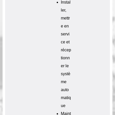
Instal
ler,
mettr
e en
servi
ce et
récep
tionn
er le
systè
me
auto
matiq
ue
Maint